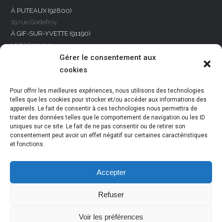
À PUTEAUX (92800)
19 rue Godefroy
À GIF-SUR-YVETTE (91190)
LISN Campus
rue R. Castaing BAT.650
Gérer le consentement aux
À VARENNES-VAUZELLES (58640)
cookies
24 rue Jean Mermoz
À REIMS (51100)
Pour offrir les meilleures expériences, nous utilisons des technologies
8 rue des Docks Rémois
telles que les cookies pour stocker et/ou accéder aux informations des
appareils. Le fait de consentir à ces technologies nous permettra de
traiter des données telles que le comportement de navigation ou les ID
NOUS CONTACTER
uniques sur ce site. Le fait de ne pas consentir ou de retirer son
Par téléphone
consentement peut avoir un effet négatif sur certaines caractéristiques
et fonctions.
+33 (0)1 47 75 84 50
Accepter
Refuser
Tweets by LesHumaniseurs
Voir les préférences