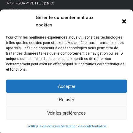
À GIF-SUR-YVETTE (91190)
LISN Campus
rue R. Castaing BAT.650
Gérer le consentement aux
À VARENNES-VAUZELLES (58640)
cookies
24 rue Jean Mermoz
À REIMS (51100)
Pour offrir les meilleures expériences, nous utilisons des technologies
8 rue des Docks Rémois
telles que les cookies pour stocker et/ou accéder aux informations des
appareils. Le fait de consentir à ces technologies nous permettra de
traiter des données telles que le comportement de navigation ou les ID
NOUS CONTACTER
uniques sur ce site. Le fait de ne pas consentir ou de retirer son
Par téléphone
consentement peut avoir un effet négatif sur certaines caractéristiques
et fonctions.
+33 (0)1 47 75 84 50
Accepter
Refuser
Tweets by LesHumaniseurs
Voir les préférences
Politique de cookies
Déclaration de confidentialité
© DAVI The Humanizers 2023