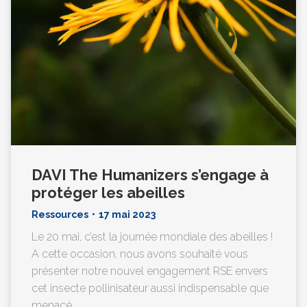
DAVI The Humanizers s’engage à
protéger les abeilles
Ressources
17 mai 2023
Le 20 mai, c’est la journée mondiale des abeilles !
A cette occasion, nous avons souhaité vous
présenter notre nouvel engagement RSE envers
cet insecte pollinisateur aussi indispensable que
menacé.