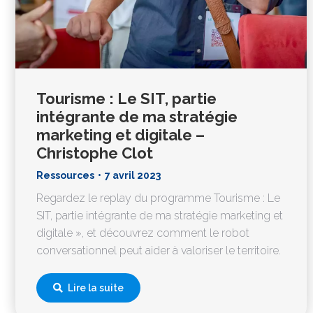
Tourisme : Le SIT, partie
intégrante de ma stratégie
marketing et digitale –
Christophe Clot
Ressources
7 avril 2023
Regardez le replay du programme Tourisme : Le
SIT, partie intégrante de ma stratégie marketing et
digitale », et découvrez comment le robot
conversationnel peut aider à valoriser le territoire.
Lire la suite