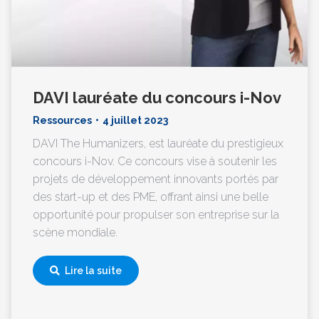
DAVI lauréate du concours i-Nov
Ressources
4 juillet 2023
DAVI The Humanizers, est lauréate du prestigieux
concours i-Nov. Ce concours vise à soutenir les
projets de développement innovants portés par
des start-up et des PME, offrant ainsi une belle
opportunité pour propulser son entreprise sur la
scène mondiale.
Lire la suite