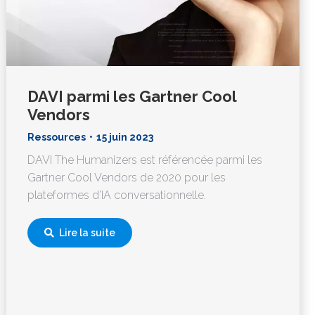
DAVI parmi les Gartner Cool
Vendors
Ressources
15 juin 2023
DAVI The Humanizers est référencée parmi les
Gartner Cool Vendors de 2020 pour les
plateformes d’IA conversationnelle.
Lire la suite