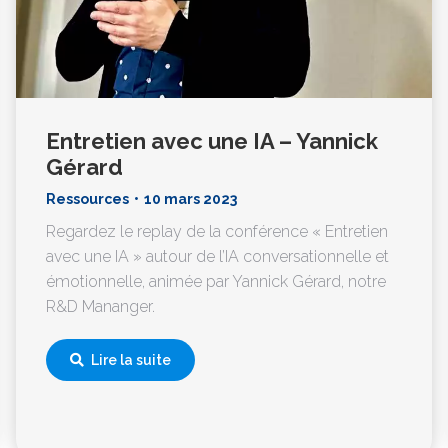
Entretien avec une IA – Yannick
Gérard
Ressources
10 mars 2023
Regardez le replay de la conférence « Entretien
avec une IA » autour de l’IA conversationnelle et
émotionnelle, animée par Yannick Gérard, notre
R&D Mananger.
Lire la suite