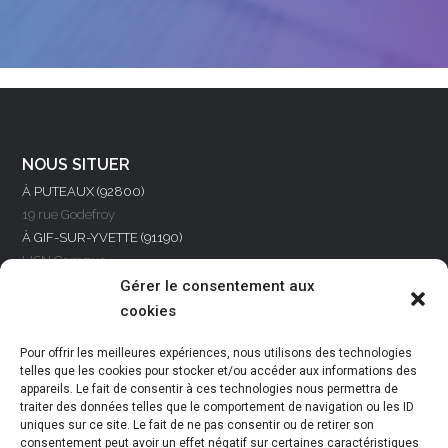
NOUS SITUER
À PUTEAUX (92800)
19 rue Godefroy
À GIF-SUR-YVETTE (91190)
LISN Campus
rue R. Castaing BAT.650
Gérer le consentement aux
À VARENNES-VAUZELLES (58640)
cookies
24 rue Jean Mermoz
À REIMS (51100)
Pour offrir les meilleures expériences, nous utilisons des technologies
8 rue des Docks Rémois
telles que les cookies pour stocker et/ou accéder aux informations des
appareils. Le fait de consentir à ces technologies nous permettra de
traiter des données telles que le comportement de navigation ou les ID
NOUS CONTACTER
uniques sur ce site. Le fait de ne pas consentir ou de retirer son
Par téléphone
consentement peut avoir un effet négatif sur certaines caractéristiques